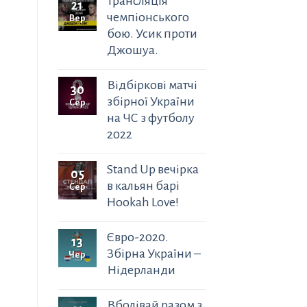
Трансляція
21
чемпіонського
Вер
бою. Усик проти
Джошуа.
Відбіркові матчі
30
збірної України
Сер
на ЧС з футболу
2022
Stand Up вечірка
05
в кальян барі
Сер
Hookah Love!
Євро-2020.
13
Збірна України –
Чер
Нідерланди
Вболівай разом з