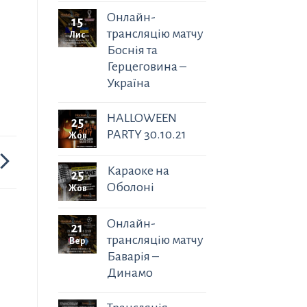
Онлайн-
15
трансляцію матчу
Лис
Боснія та
Герцеговина –
Україна
HALLOWEEN
25
PARTY 30.10.21
Жов
Караоке на
25
Оболоні
Жов
Онлайн-
21
трансляцію матчу
Вер
Баварія –
Динамо