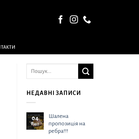
НТАКТИ
НЕДАВНІ ЗАПИСИ
Шалена
04
пропозиція на
Лют
ребра!!!