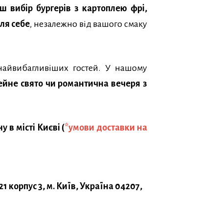
ш вибір бургерів з картоплею фрі,
ля себе
, незалежно від вашого смаку
 найвибагливіших гостей. У нашому
мейне свято чи романтична вечеря з
у в місті Києві
(
*
умови доставки на
 корпус 3, м. Київ, Україна 04207,