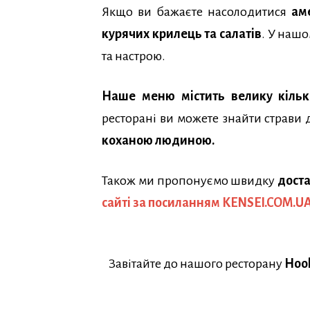
Якщо ви бажаєте насолодитися
ам
курячих крилець та салатів
. У наш
та настрою.
Наше меню містить велику кількі
ресторані ви можете знайти страви д
коханою людиною.
Також ми пропонуємо швидку
доста
сайті за посиланням KENSEI.COM.U
Завітайте до нашого ресторану
Hook