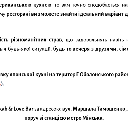
ериканською кухнею
, то вам точно сподобається
на
ому
ресторані ви зможете знайти ідеальний варіант д
сть різноманітних страв
, що задовольнять навіть
ля будь-якої ситуації,
будь то вечеря з друзями, сі
вку японської кухні на території Оболонського район
A
).
ah & Love Bar
за адресою:
вул. Маршала Тимошенко, 21
поруч зі станцією метро Мінська.