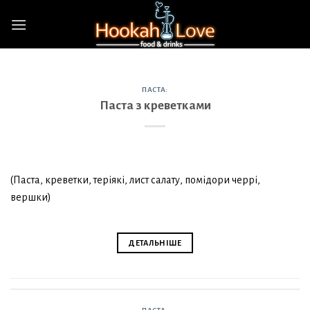
Skip
to
content
ПАСТА:
Паста з креветками
(Паста, креветки, теріякі, лист салату, помідори черрі,
вершки)
ДЕТАЛЬНІШЕ