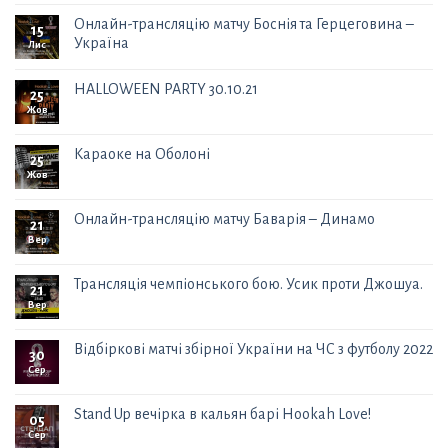
Онлайн-трансляцію матчу Боснія та Герцеговина –
15
Україна
Лис
HALLOWEEN PARTY 30.10.21
25
Жов
Караоке на Оболоні
25
Жов
Онлайн-трансляцію матчу Баварія – Динамо
21
Вер
Трансляція чемпіонського бою. Усик проти Джошуа.
21
Вер
Відбіркові матчі збірної України на ЧС з футболу 2022
30
Сер
Stand Up вечірка в кальян барі Hookah Love!
05
Сер