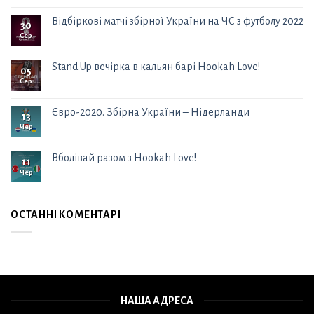
Відбіркові матчі збірної України на ЧС з футболу 2022
30
Сер
Stand Up вечірка в кальян барі Hookah Love!
05
Сер
Євро-2020. Збірна України – Нідерланди
13
Чер
Вболівай разом з Hookah Love!
11
Чер
ОСТАННІ КОМЕНТАРІ
НАША АДРЕСА