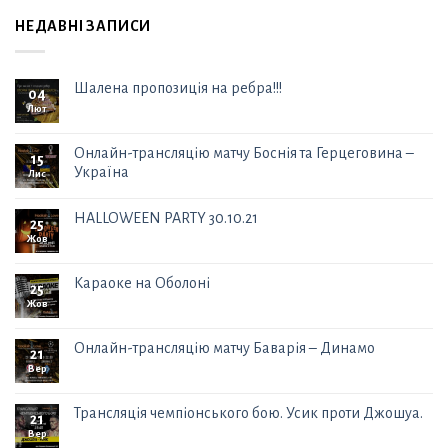
НЕДАВНІ ЗАПИСИ
Шалена пропозиція на ребра!!!
04
Лют
Онлайн-трансляцію матчу Боснія та Герцеговина –
15
Україна
Лис
HALLOWEEN PARTY 30.10.21
25
Жов
Караоке на Оболоні
25
Жов
Онлайн-трансляцію матчу Баварія – Динамо
21
Вер
Трансляція чемпіонського бою. Усик проти Джошуа.
21
Вер